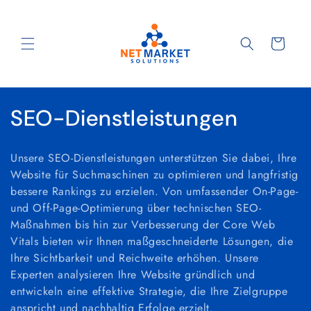
Direkt
zum
Inhalt
Warenkorb
K
SEO-Dienstleistungen
a
Unsere SEO-Dienstleistungen unterstützen Sie dabei, Ihre
t
Website für Suchmaschinen zu optimieren und langfristig
bessere Rankings zu erzielen. Von umfassender On-Page-
e
und Off-Page-Optimierung über technischen SEO-
g
Maßnahmen bis hin zur Verbesserung der Core Web
Vitals bieten wir Ihnen maßgeschneiderte Lösungen, die
o
Ihre Sichtbarkeit und Reichweite erhöhen. Unsere
Experten analysieren Ihre Website gründlich und
r
entwickeln eine effektive Strategie, die Ihre Zielgruppe
anspricht und nachhaltig Erfolge erzielt.